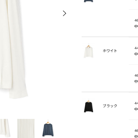
46
中
44
ホワイト
中
46
中
44
ブラック
中
46
中