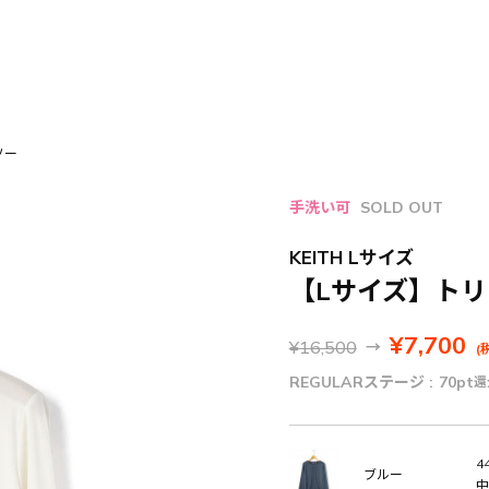
ソー
手洗い可
SOLD OUT
KEITH Lサイズ
【Lサイズ】トリ
¥7,700
¥16,500
→
(
REGULARステージ :
70pt
還
44
ブルー
中