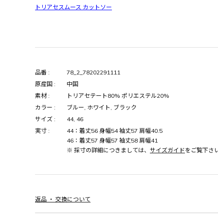
トリアセスムース カットソー
品番 :
78_2_78202291111
原産国 :
中国
素材 :
トリアセテート80% ポリエステル20%
カラー :
ブルー, ホワイト, ブラック
サイズ :
44, 46
実寸 :
44：着丈56 身幅54 袖丈57 肩幅40.5
46：着丈57 身幅57 袖丈58 肩幅41
※ 採寸の詳細につきましては、
サイズガイド
をご覧下さ
返品 ・ 交換について