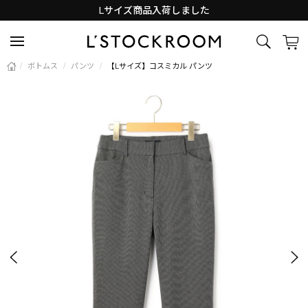
Lサイズ商品入荷しました
新着アイテム続々と入荷中！
/
ボトムス
/
パンツ
/
【Lサイズ】コスミカル パンツ