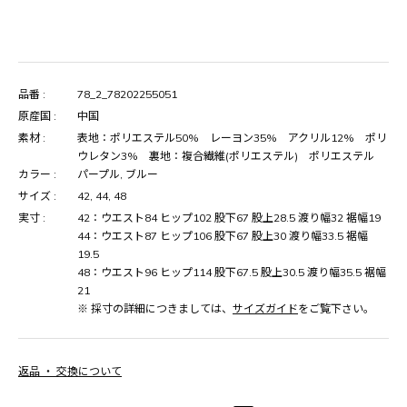
品番 :
78_2_78202255051
原産国 :
中国
素材 :
表地：ポリエステル50% レーヨン35% アクリル12% ポリ
ウレタン3% 裏地：複合繊維(ポリエステル) ポリエステル
カラー :
パープル, ブルー
サイズ :
42, 44, 48
実寸 :
42：ウエスト84 ヒップ102 股下67 股上28.5 渡り幅32 裾幅19
44：ウエスト87 ヒップ106 股下67 股上30 渡り幅33.5 裾幅
19.5
48：ウエスト96 ヒップ114 股下67.5 股上30.5 渡り幅35.5 裾幅
21
※ 採寸の詳細につきましては、
サイズガイド
をご覧下さい。
返品 ・ 交換について