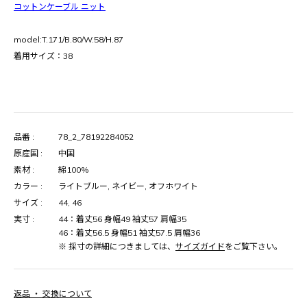
コットンケーブル ニット
model:T.171/B.80/W.58/H.87
着用サイズ：38
品番 :
78_2_78192284052
原産国 :
中国
素材 :
綿100%
カラー :
ライトブルー, ネイビー, オフホワイト
サイズ :
44, 46
実寸 :
44：着丈56 身幅49 袖丈57 肩幅35
46：着丈56.5 身幅51 袖丈57.5 肩幅36
※ 採寸の詳細につきましては、
サイズガイド
をご覧下さい。
返品 ・ 交換について