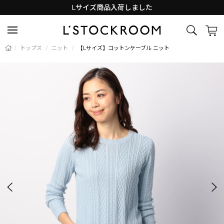
Lサイズ商品入荷しました
新着アイテム続々と入荷中！
/
トップス
/
ニット
/
【Lサイズ】コットンケーブル ニット