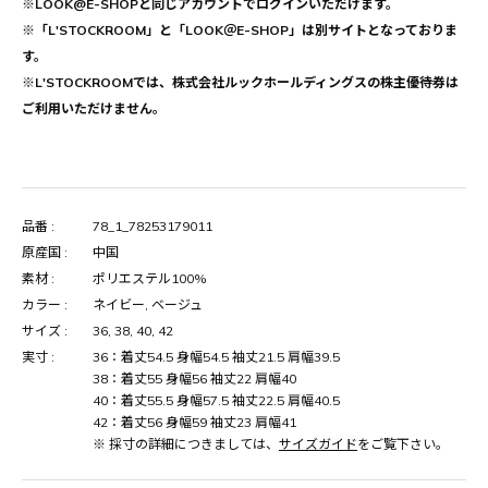
※LOOK@E-SHOPと同じアカウントでログインいただけます。
※「L'STOCKROOM」と「LOOK＠E-SHOP」は別サイトとなっておりま
す。
※L'STOCKROOMでは、株式会社ルックホールディングスの株主優待券は
ご利用いただけません。
品番 :
78_1_78253179011
原産国 :
中国
素材 :
ポリエステル100%
カラー :
ネイビー, ベージュ
サイズ :
36, 38, 40, 42
実寸 :
36：着丈54.5 身幅54.5 袖丈21.5 肩幅39.5
38：着丈55 身幅56 袖丈22 肩幅40
40：着丈55.5 身幅57.5 袖丈22.5 肩幅40.5
42：着丈56 身幅59 袖丈23 肩幅41
※ 採寸の詳細につきましては、
サイズガイド
をご覧下さい。