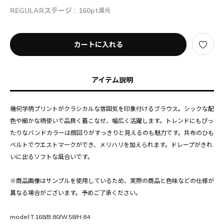
REGULARステージ :
160pt
還元
カートに入れる
アイテム説明
幾何学柄プリントがクラシカルな雰囲気を印象付けるブラウス。シックな配
色や細かな柄使いで品良く着こなせ、幅広く活躍します。トレンドにもぴっ
たりなバンドカラーは顔回りがすっきりと見えるのも魅力です。共布のひも
ベルトでウエストマークができ、メリハリを加えられます。ドレープがきれ
いに出るソフトな風合いです。
※商品画像はサンプルを使用しているため、実際の商品と色味などの仕様が
異なる場合がございます。予めご了承ください。
model:T.168/B.80/W.58/H.84