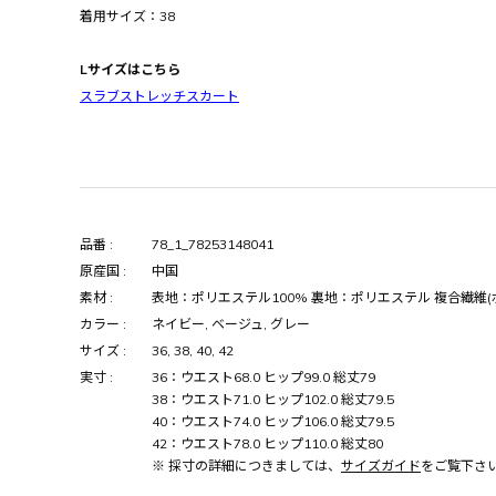
着用サイズ：38
Lサイズはこちら
スラブストレッチスカート
品番 :
78_1_78253148041
原産国 :
中国
素材 :
表地：ポリエステル100% 裏地：ポリエステル 複合繊維(
カラー :
ネイビー, ベージュ, グレー
サイズ :
36, 38, 40, 42
実寸 :
36：ウエスト68.0 ヒップ99.0 総丈79
38：ウエスト71.0 ヒップ102.0 総丈79.5
40：ウエスト74.0 ヒップ106.0 総丈79.5
42：ウエスト78.0 ヒップ110.0 総丈80
※ 採寸の詳細につきましては、
サイズガイド
をご覧下さ