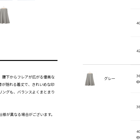
40
42
36
。腰下からフレアが広がる優美な
グレー
中
膝が隠れる着丈で、きれいめな印
リングも、バランスよくまとまり
38
仕様が異なる場合がございます。
40
中