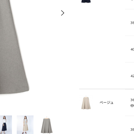
38
40
42
36
ベージュ
中
38