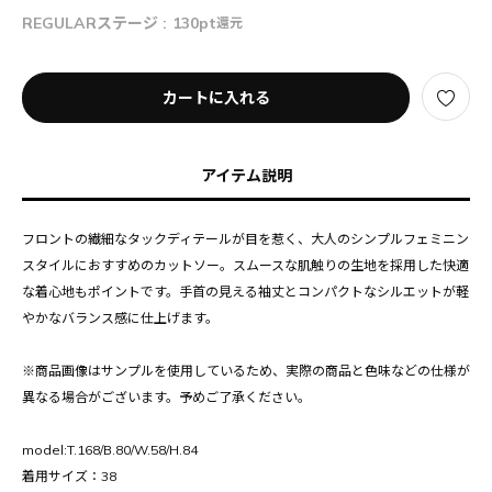
REGULARステージ :
130pt
還元
カートに入れる
アイテム説明
フロントの繊細なタックディテールが目を惹く、大人のシンプルフェミニン
スタイルにおすすめのカットソー。スムースな肌触りの生地を採用した快適
な着心地もポイントです。手首の見える袖丈とコンパクトなシルエットが軽
やかなバランス感に仕上げます。
※商品画像はサンプルを使用しているため、実際の商品と色味などの仕様が
異なる場合がございます。予めご了承ください。
model:T.168/B.80/W.58/H.84
着用サイズ：38