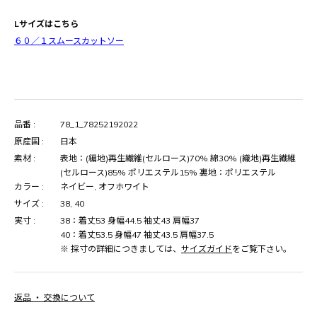
Lサイズはこちら
６０／１スムースカットソー
品番 :
78_1_78252192022
原産国 :
日本
素材 :
表地：(編地)再生繊維(セルロース)70% 綿30% (織地)再生繊維
(セルロース)85% ポリエステル15% 裏地：ポリエステル
カラー :
ネイビー, オフホワイト
サイズ :
38, 40
実寸 :
38：着丈53 身幅44.5 袖丈43 肩幅37
40：着丈53.5 身幅47 袖丈43.5 肩幅37.5
※ 採寸の詳細につきましては、
サイズガイド
をご覧下さい。
返品 ・ 交換について