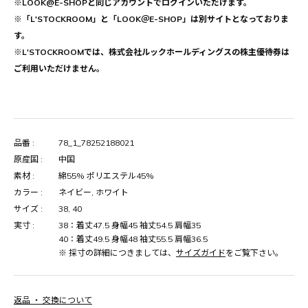
※LOOK@E-SHOPと同じアカウントでログインいただけます。
※「L'STOCKROOM」と「LOOK＠E-SHOP」は別サイトとなっておりま
す。
※L'STOCKROOMでは、株式会社ルックホールディングスの株主優待券は
ご利用いただけません。
品番 :
78_1_78252188021
原産国 :
中国
素材 :
綿55% ポリエステル45%
カラー :
ネイビー, ホワイト
サイズ :
38, 40
実寸 :
38：着丈47.5 身幅45 袖丈54.5 肩幅35
40：着丈49.5 身幅48 袖丈55.5 肩幅36.5
※ 採寸の詳細につきましては、
サイズガイド
をご覧下さい。
返品 ・ 交換について