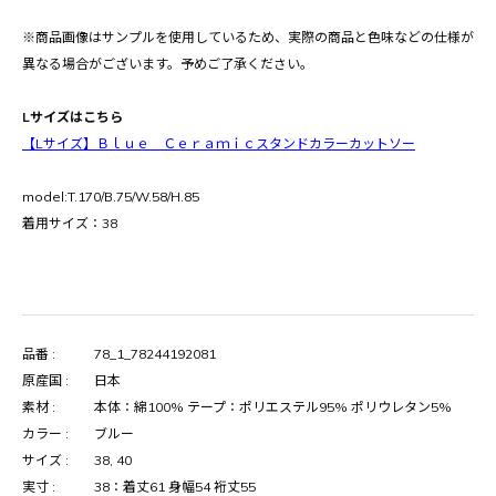
※商品画像はサンプルを使用しているため、実際の商品と色味などの仕様が
異なる場合がございます。予めご了承ください。
Lサイズはこちら
【Lサイズ】Ｂｌｕｅ Ｃｅｒａｍｉｃスタンドカラーカットソー
model:T.170/B.75/W.58/H.85
着用サイズ：38
品番 :
78_1_78244192081
原産国 :
日本
素材 :
本体：綿100% テープ：ポリエステル95% ポリウレタン5%
カラー :
ブルー
サイズ :
38, 40
実寸 :
38：着丈61 身幅54 裄丈55