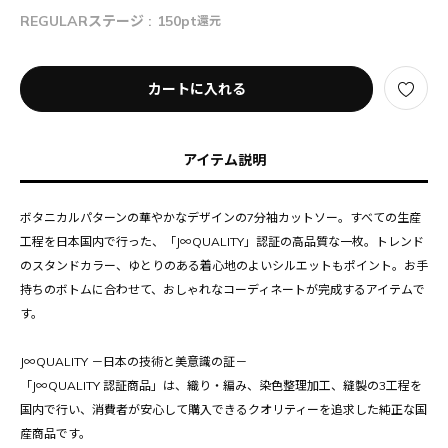
REGULARステージ :
150pt
還元
カートに入れる
アイテム説明
ボタニカルパターンの華やかなデザインの7分袖カットソー。すべての生産
工程を日本国内で行った、「J∞QUALITY」認証の高品質な一枚。トレンド
のスタンドカラー、ゆとりのある着心地のよいシルエットもポイント。お手
持ちのボトムに合わせて、おしゃれなコーディネートが完成するアイテムで
す。
J∞QUALITY －日本の技術と美意識の証－
「J∞QUALITY 認証商品」は、織り・編み、染色整理加工、縫製の3工程を
国内で行い、消費者が安心して購入できるクオリティーを追求した純正な国
産商品です。