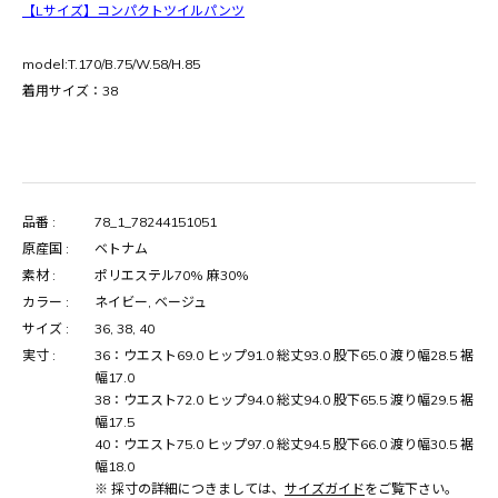
【Lサイズ】コンパクトツイルパンツ
model:T.170/B.75/W.58/H.85
着用サイズ：38
品番 :
78_1_78244151051
原産国 :
ベトナム
素材 :
ポリエステル70% 麻30%
カラー :
ネイビー, ベージュ
サイズ :
36, 38, 40
実寸 :
36：ウエスト69.0 ヒップ91.0 総丈93.0 股下65.0 渡り幅28.5 裾
幅17.0
38：ウエスト72.0 ヒップ94.0 総丈94.0 股下65.5 渡り幅29.5 裾
幅17.5
40：ウエスト75.0 ヒップ97.0 総丈94.5 股下66.0 渡り幅30.5 裾
幅18.0
※ 採寸の詳細につきましては、
サイズガイド
をご覧下さい。