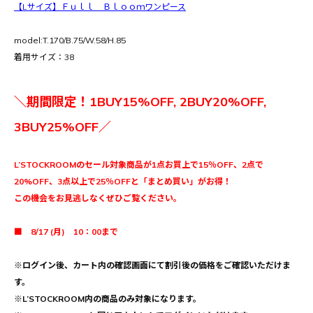
【Lサイズ】Ｆｕｌｌ Ｂｌｏｏｍワンピース
model:T.170/B.75/W.58/H.85
着用サイズ：38
＼期間限定！1BUY15%OFF, 2BUY20%OFF,
3BUY25%OFF／
L’STOCKROOMのセール対象商品が1点お買上で15％OFF、2点で
20%OFF、3点以上で25％OFFと「まとめ買い」がお得！
この機会をお見逃しなくぜひご覧ください。
■ 8/17 (月) 10：00まで
※ログイン後、カート内の確認画面にて割引後の価格をご確認いただけま
す。
※L’STOCKROOM内の商品のみ対象になります。