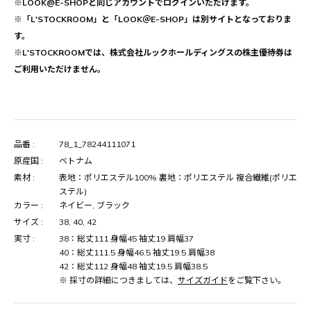
※LOOK@E-SHOPと同じアカウントでログインいただけます。
※「L'STOCKROOM」と「LOOK＠E-SHOP」は別サイトとなっておりま
す。
※L'STOCKROOMでは、株式会社ルックホールディングスの株主優待券は
ご利用いただけません。
品番 :
78_1_78244111071
原産国 :
ベトナム
素材 :
表地：ポリエステル100% 裏地：ポリエステル 複合繊維(ポリエ
ステル)
カラー :
ネイビー, ブラック
サイズ :
38, 40, 42
実寸 :
38：総丈111 身幅45 袖丈19 肩幅37
40：総丈111.5 身幅46.5 袖丈19.5 肩幅38
42：総丈112 身幅48 袖丈19.5 肩幅38.5
※ 採寸の詳細につきましては、
サイズガイド
をご覧下さい。