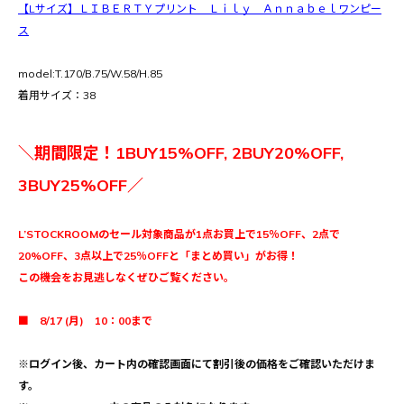
【Lサイズ】ＬＩＢＥＲＴＹプリント Ｌｉｌｙ Ａｎｎａｂｅｌワンピー
ス
model:T.170/B.75/W.58/H.85
着用サイズ：38
＼期間限定！1BUY15%OFF, 2BUY20%OFF,
3BUY25%OFF／
L’STOCKROOMのセール対象商品が1点お買上で15％OFF、2点で
20%OFF、3点以上で25％OFFと「まとめ買い」がお得！
この機会をお見逃しなくぜひご覧ください。
■ 8/17 (月) 10：00まで
※ログイン後、カート内の確認画面にて割引後の価格をご確認いただけま
す。