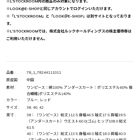
※L’STOCKROOM内の商品のみ対象になります。
※LOOK@E-SHOPと同じアカウントでログインいただけます。
※「L'STOCKROOM」と「LOOK＠E-SHOP」は別サイトとなっておりま
す。
※L'STOCKROOMでは、株式会社ルックホールディングスの株主優待券は
ご利用いただけません。
品番 :
78_1_78244111011
原産国 :
中国
素材 :
ワンピース：綿100% アンダースカート：ポリエステル60% 複
合繊維(ポリエステル)40%
カラー :
ブルー, レッド
サイズ :
38, 40, 42
実寸 :
38：（ワンピース）総丈112.5 身幅46.5 袖丈17.5 肩幅39.5
（アンダースカート）ウエスト60.0(ゴム) ヒップ108.0 総丈
61.5
40：（ワンピース）総丈113.5 身幅48.0 袖丈18.0 肩幅40.0
（アンダースカート）ウエスト63.0(ゴム) ヒップ111.0 総丈