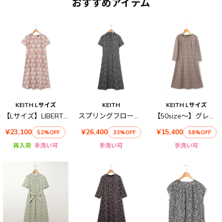
おすすめアイテム
KEITH Lサイズ
KEITH
KEITH Lサイズ
【Lサイズ】LIBERTYプリントLily Annabellワンピース
スプリングフローラルワンピース
【50size～】グレンチェックジャカード ワンピース
¥23,100
¥26,400
¥15,400
52%OFF
33%OFF
58%OFF
再入荷
手洗い可
手洗い可
手洗い可