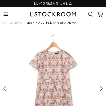
Lサイズ商品入荷しました
新着アイテム続々と入荷中！
/
ワンピース
/
LIBERTYプリントLily Annabellワンピース