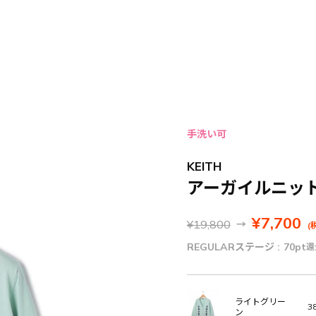
手洗い可
KEITH
アーガイルニッ
¥7,700
¥19,800
→
(
REGULARステージ :
70pt
還
ライトグリー
38
ン