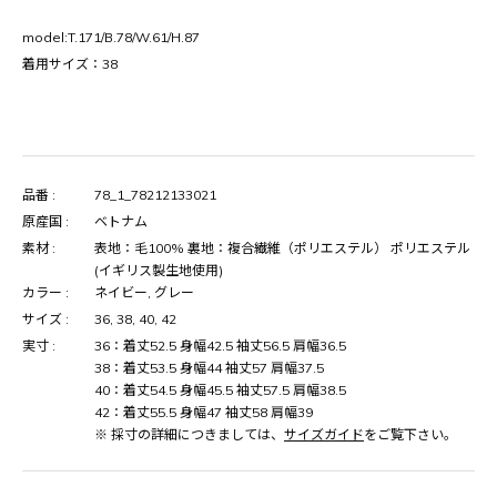
model:T.171/B.78/W.61/H.87
着用サイズ：38
品番 :
78_1_78212133021
原産国 :
ベトナム
素材 :
表地：毛100% 裏地：複合繊維（ポリエステル） ポリエステル
(イギリス製生地使用)
カラー :
ネイビー, グレー
サイズ :
36, 38, 40, 42
実寸 :
36：着丈52.5 身幅42.5 袖丈56.5 肩幅36.5
38：着丈53.5 身幅44 袖丈57 肩幅37.5
40：着丈54.5 身幅45.5 袖丈57.5 肩幅38.5
42：着丈55.5 身幅47 袖丈58 肩幅39
※ 採寸の詳細につきましては、
サイズガイド
をご覧下さい。