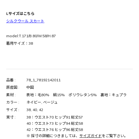
Lサイズはこちら
シルクウール スカート
model:T.171/B.80/W.58/H.87
着用サイズ：38
品番 :
78_1_78192142011
原産国 :
中国
素材 :
表地：毛80% 絹15% ポリウレタン5% 裏地：キュプラ
カラー :
ネイビー, ベージュ
サイズ :
38, 40, 42
実寸 :
38：ウエスト70 ヒップ91 総丈57
40：ウエスト73 ヒップ94 総丈58
42：ウエスト76 ヒップ96 総丈58
※ 採寸の詳細につきましては、
サイズガイド
をご覧下さい。