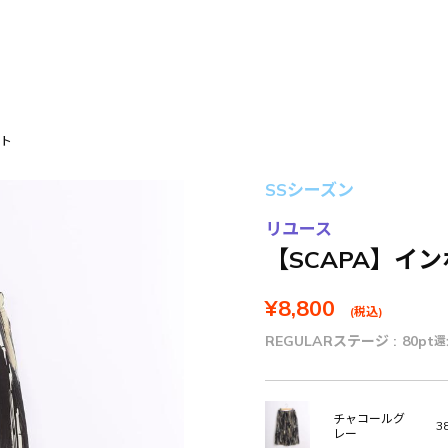
ート
SSシーズン
リユース
【SCAPA】イ
¥8,800
(税込)
REGULARステージ :
80pt
還
チャコールグ
38
レー