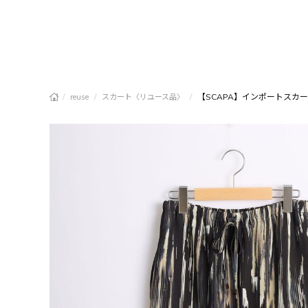
/
/
/
【SCAPA】インポートスカ
reuse
スカート〈リユース品〉