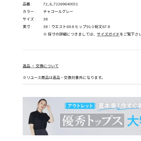
品番 :
72_6_72269640031
カラー :
チャコールグレー
サイズ :
38
実寸 :
38：ウエスト69.8 ヒップ91.0 総丈67.8
※ 採寸の詳細につきましては、
サイズガイド
をご覧下さ
返品 ・ 交換について
※リユース商品は返品・交換対象外になります。