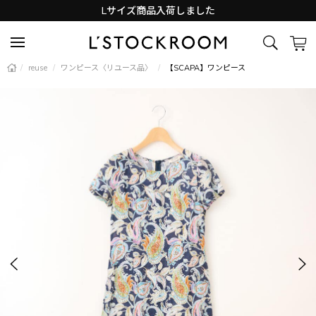
Lサイズ商品入荷しました
新着アイテム続々と入荷中！
/
reuse
/
ワンピース〈リユース品〉
/
【SCAPA】ワンピース