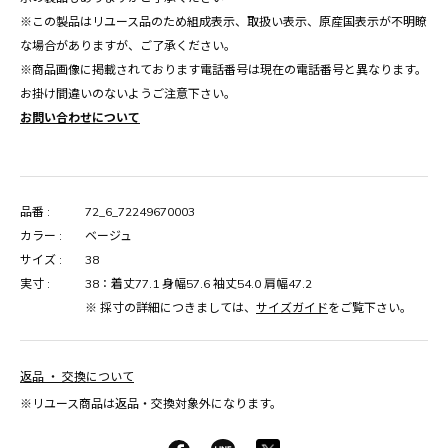
※この製品はリユース品のため組成表示、取扱い表示、原産国表示が不明瞭
な場合がありますが、ご了承ください。
※商品画像に掲載されております電話番号は現在の電話番号と異なります。
お掛け間違いのないようご注意下さい。
お問い合わせについて
品番 :
72_6_72249670003
カラー :
ベージュ
サイズ :
38
実寸 :
38：着丈77.1 身幅57.6 袖丈54.0 肩幅47.2
※ 採寸の詳細につきましては、
サイズガイド
をご覧下さい。
返品 ・ 交換について
※リユース商品は返品・交換対象外になります。