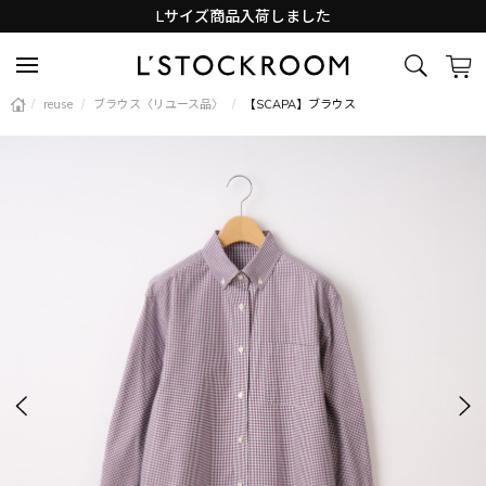
Lサイズ商品入荷しました
新着アイテム続々と入荷中！
/
reuse
/
ブラウス〈リユース品〉
/
【SCAPA】ブラウス