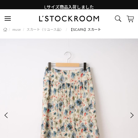
Lサイズ商品入荷しました
新着アイテム続々と入荷中！
/
reuse
/
スカート〈リユース品〉
/
【SCAPA】スカート