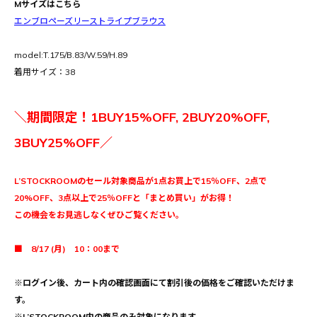
Mサイズはこちら
エンブロペーズリーストライプブラウス
model:T.175/B.83/W.59/H.89
着用サイズ：38
＼期間限定！1BUY15%OFF, 2BUY20%OFF,
3BUY25%OFF／
L’STOCKROOMのセール対象商品が1点お買上で15％OFF、2点で
20%OFF、3点以上で25％OFFと「まとめ買い」がお得！
この機会をお見逃しなくぜひご覧ください。
■ 8/17 (月) 10：00まで
※ログイン後、カート内の確認画面にて割引後の価格をご確認いただけま
す。
※L’STOCKROOM内の商品のみ対象になります。