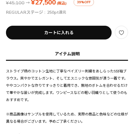
¥27,500
¥45,100
→
39%OFF
(税込)
REGULARステージ :
250pt
還元
カートに入れる
アイテム説明
ストライプ柄のコットン生地に丁寧なペイズリー刺繍をあしらった5分袖ブ
ラウス。爽やかでエレガント、そしてエスニックな雰囲気が漂う一着です。
ややコンパクトな作りですっきりと着用でき、無地のボトムを合わせるだけ
で華やかな装いが完成します。ワンピースなどの軽い羽織りとして使うのも
おすすめです。
※商品画像はサンプルを使用しているため、実際の商品と色味などの仕様が
異なる場合がございます。予めご了承ください。