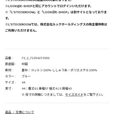
※LOOK@E-SHOPと同じアカウントでログインいただけます。
※「L'STOCKROOM」と「LOOK＠E-SHOP」は別サイトとなっておりま
す。
※L'STOCKROOMでは、株式会社ルックホールディングスの株主優待券は
ご利用いただけません。
品番 :
72_2_72254272002
原産国 :
中国
素材 :
基布：コットン100% ししゅう糸：ポリエステル100%
カラー :
ブルー
サイズ :
44
実寸 :
44：着丈61 身幅57 袖丈41.5 肩幅43
※ 採寸の詳細につきましては、
サイズガイド
をご覧下さい。
返品 ・ 交換について