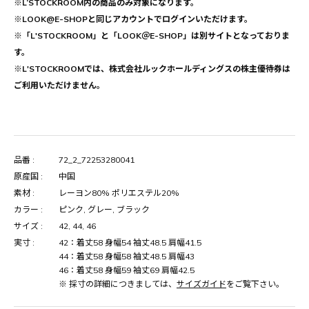
※L’STOCKROOM内の商品のみ対象になります。
※LOOK@E-SHOPと同じアカウントでログインいただけます。
※「L'STOCKROOM」と「LOOK＠E-SHOP」は別サイトとなっておりま
す。
※L'STOCKROOMでは、株式会社ルックホールディングスの株主優待券は
ご利用いただけません。
品番 :
72_2_72253280041
原産国 :
中国
素材 :
レーヨン80% ポリエステル20%
カラー :
ピンク, グレー, ブラック
サイズ :
42, 44, 46
実寸 :
42：着丈58 身幅54 袖丈48.5 肩幅41.5
44：着丈58 身幅58 袖丈48.5 肩幅43
46：着丈58 身幅59 袖丈69 肩幅42.5
※ 採寸の詳細につきましては、
サイズガイド
をご覧下さい。