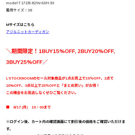
model:T.172/B.82/W.63/H.93
着用サイズ：38
Mサイズはこちら
アジルニットカーディガン
＼期間限定！1BUY15%OFF, 2BUY20%OFF,
3BUY25%OFF／
L’STOCKROOMのセール対象商品が1点お買上で15％OFF、2点で
20%OFF、3点以上で25％OFFと「まとめ買い」がお得！
この機会をお見逃しなくぜひご覧ください。
■ 8/17 (月) 10：00まで
※ログイン後、カート内の確認画面にて割引後の価格をご確認いただけま
す。