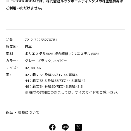
※L'STOCKROOMでは、株式会社ルックホールディングスの株主優待券は
ご利用いただけません。
品番 :
72_2_72253270781
原産国 :
日本
素材 :
ポリエステル50% 複合繊維(ポリエステル)50%
カラー :
グレー, ブラック, ネイビー
サイズ :
42, 44, 46
実寸 :
42：着丈63 身幅56 袖丈44 肩幅41
44：着丈63.5 身幅58 袖丈44.5 肩幅42
46：着丈64 身幅60 袖丈45 肩幅43.5
※ 採寸の詳細につきましては、
サイズガイド
をご覧下さい。
返品 ・ 交換について