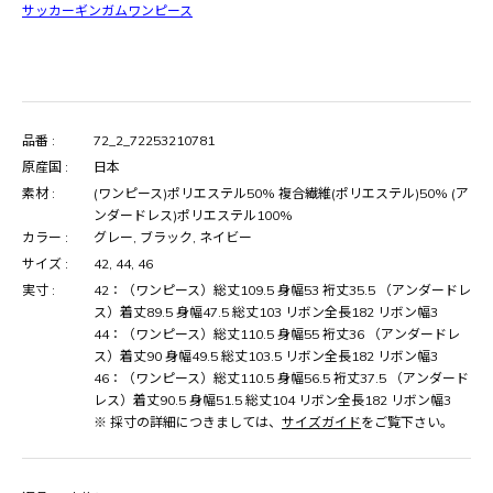
サッカーギンガムワンピース
品番 :
72_2_72253210781
原産国 :
日本
素材 :
(ワンピース)ポリエステル50% 複合繊維(ポリエステル)50% (ア
ンダードレス)ポリエステル100%
カラー :
グレー, ブラック, ネイビー
サイズ :
42, 44, 46
実寸 :
42：（ワンピース）総丈109.5 身幅53 裄丈35.5 （アンダードレ
ス）着丈89.5 身幅47.5 総丈103 リボン全長182 リボン幅3
44：（ワンピース）総丈110.5 身幅55 裄丈36 （アンダードレ
ス）着丈90 身幅49.5 総丈103.5 リボン全長182 リボン幅3
46：（ワンピース）総丈110.5 身幅56.5 裄丈37.5 （アンダード
レス）着丈90.5 身幅51.5 総丈104 リボン全長182 リボン幅3
※ 採寸の詳細につきましては、
サイズガイド
をご覧下さい。