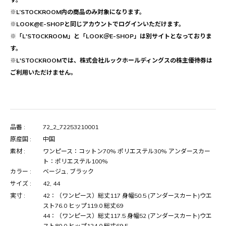
※L’STOCKROOM内の商品のみ対象になります。
※LOOK@E-SHOPと同じアカウントでログインいただけます。
※「L'STOCKROOM」と「LOOK＠E-SHOP」は別サイトとなっておりま
す。
※L'STOCKROOMでは、株式会社ルックホールディングスの株主優待券は
ご利用いただけません。
品番 :
72_2_72253210001
原産国 :
中国
素材 :
ワンピース：コットン70% ポリエステル30% アンダースカー
ト：ポリエステル100%
カラー :
ベージュ, ブラック
サイズ :
42, 44
実寸 :
42：（ワンピース）総丈117 身幅50.5 (アンダースカート)ウエ
スト76.0 ヒップ119.0 総丈69
44：（ワンピース）総丈117.5 身幅52 (アンダースカート)ウエ
スト80.0 ヒップ124.0 総丈69.5