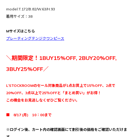
model:T.172/B.82/W.63/H.93
着用サイズ：38
Mサイズはこちら
プレーティングテンジクワンピース
＼期間限定！1BUY15%OFF, 2BUY20%OFF,
3BUY25%OFF／
L’STOCKROOMのセール対象商品が1点お買上で15％OFF、2点で
20%OFF、3点以上で25％OFFと「まとめ買い」がお得！
この機会をお見逃しなくぜひご覧ください。
■ 8/17 (月) 10：00まで
※ログイン後、カート内の確認画面にて割引後の価格をご確認いただけま
す。