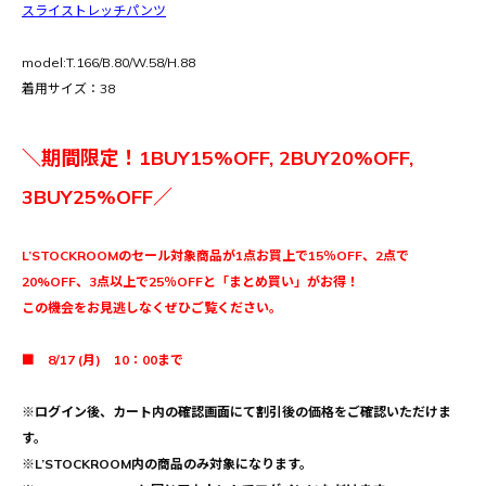
スライストレッチパンツ
model:T.166/B.80/W.58/H.88
着用サイズ：38
＼期間限定！1BUY15%OFF, 2BUY20%OFF,
3BUY25%OFF／
L’STOCKROOMのセール対象商品が1点お買上で15％OFF、2点で
20%OFF、3点以上で25％OFFと「まとめ買い」がお得！
この機会をお見逃しなくぜひご覧ください。
■ 8/17 (月) 10：00まで
※ログイン後、カート内の確認画面にて割引後の価格をご確認いただけま
す。
※L’STOCKROOM内の商品のみ対象になります。