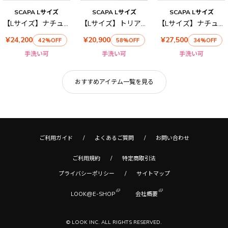
SCAPA Lサイズ
SCAPA Lサイズ
SCAPA Lサイズ
【Lサイズ】ナチュラルチノパンツ
【Lサイズ】トリアセドライツイルパンツ
【Lサイズ】ナチュラルオックスパンツ
¥24,200
¥20,900
¥27,500
42%OFF
58%OFF
34%OFF
手洗い可
手洗い可
手洗い可
おすすめアイテム一覧を見る
ご利用ガイド
よくあるご質問
お問い合わせ
ご利用規約
特定商取引法
プライバシーポリシー
サイトマップ
LOOK@E-SHOP
会社概要
© LOOK INC. ALL RIGHTS RESERVED.