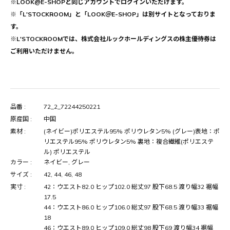
※LOOK@E-SHOPと同じアカウントでログインいただけます。
※「L'STOCKROOM」と「LOOK＠E-SHOP」は別サイトとなっておりま
す。
※L'STOCKROOMでは、株式会社ルックホールディングスの株主優待券は
ご利用いただけません。
品番 :
72_2_72244250221
原産国 :
中国
素材 :
(ネイビー)ポリエステル95% ポリウレタン5% (グレー)表地：ポ
リエステル95% ポリウレタン5% 裏地：複合繊維(ポリエステ
ル) ポリエステル
カラー :
ネイビー, グレー
サイズ :
42, 44, 46, 48
実寸 :
42：ウエスト82.0 ヒップ102.0 総丈97 股下68.5 渡り幅32 裾幅
17.5
44：ウエスト86.0 ヒップ106.0 総丈97 股下68.5 渡り幅33 裾幅
18
46：ウエスト89.0 ヒップ109.0 総丈98 股下69 渡り幅34 裾幅