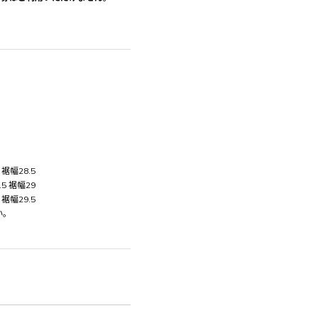
 裾幅28.5
.5 裾幅29
 裾幅29.5
い。