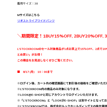
着用サイズ：38
Mサイズはこちら
リオストライプワイドパンツ
＼期間限定！1BUY15%OFF, 2BUY20%OFF, 
L’STOCKROOMのセール対象商品が1点お買上で15％OFF、2点で20
とめ買い」がお得！
この機会をお見逃しなくぜひご覧ください。
■ 8/17 (月) 10：00まで
※ログイン後、カート内の確認画面にて割引後の価格をご確認いただ
※L’STOCKROOM内の商品のみ対象になります。
※LOOK@E-SHOPと同じアカウントでログインいただけます。
※「L'STOCKROOM」と「LOOK＠E-SHOP」は別サイトとなって
※L'STOCKROOMでは、株式会社ルックホールディングスの株主