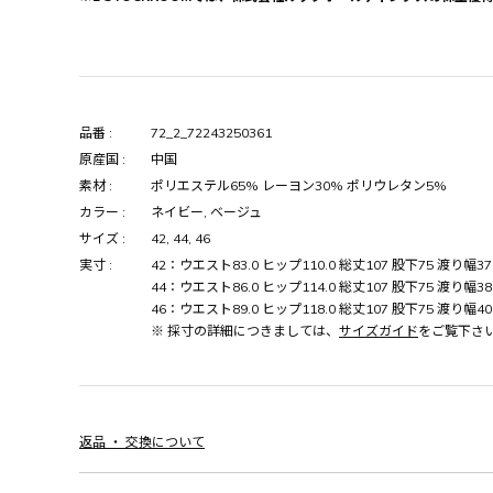
品番 :
72_2_72243250361
原産国 :
中国
素材 :
ポリエステル65% レーヨン30% ポリウレタン5%
カラー :
ネイビー, ベージュ
サイズ :
42, 44, 46
実寸 :
42：ウエスト83.0 ヒップ110.0 総丈107 股下75 渡り幅37
44：ウエスト86.0 ヒップ114.0 総丈107 股下75 渡り幅38
46：ウエスト89.0 ヒップ118.0 総丈107 股下75 渡り幅40
※ 採寸の詳細につきましては、
サイズガイド
をご覧下さ
返品 ・ 交換について