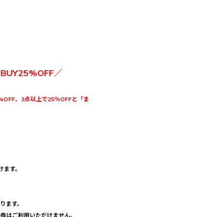
3BUY25%OFF／
%OFF、3点以上で25％OFFと「ま
けます。
おります。
優待券はご利用いただけません。