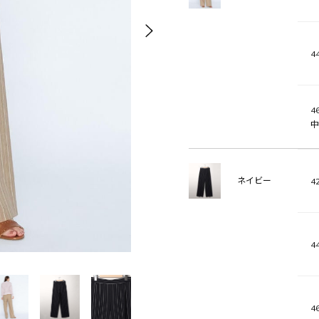
44
46
中
ネイビー
42
44
46