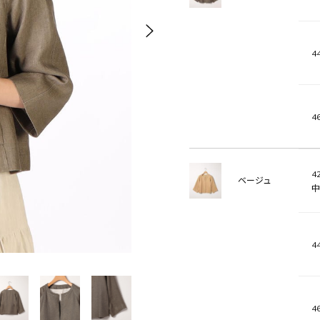
44
46
42
ベージュ
中
44
46