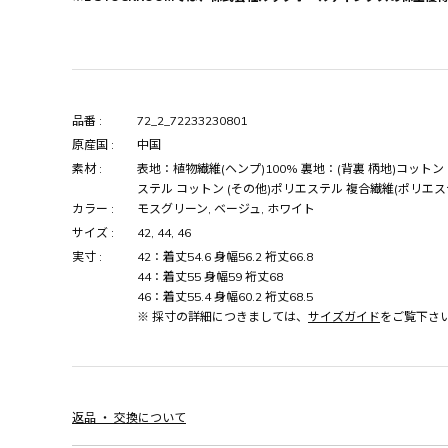
品番 :
72_2_72233230801
原産国 :
中国
素材 :
表地：植物繊維(ヘンプ)100% 裏地：(背裏 柄地)コットン 
ステル コットン (その他)ポリエステル 複合繊維(ポリエス
カラー :
モスグリーン, ベージュ, ホワイト
サイズ :
42, 44, 46
実寸 :
42：着丈54.6 身幅56.2 裄丈66.8
44：着丈55 身幅59 裄丈68
46：着丈55.4 身幅60.2 裄丈68.5
※ 採寸の詳細につきましては、
サイズガイド
をご覧下さ
返品 ・ 交換について