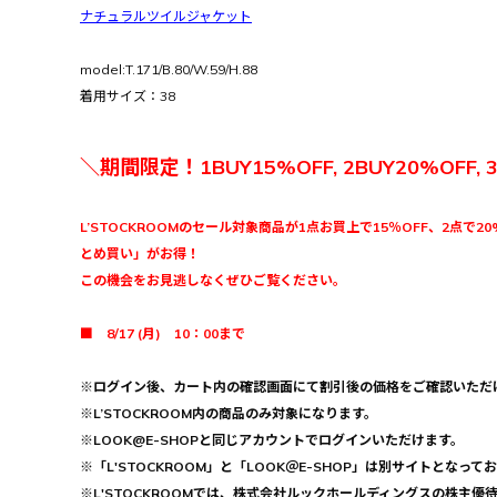
ナチュラルツイルジャケット
model:T.171/B.80/W.59/H.88
着用サイズ：38
＼期間限定！1BUY15%OFF, 2BUY20%OFF, 
L’STOCKROOMのセール対象商品が1点お買上で15％OFF、2点で20
とめ買い」がお得！
この機会をお見逃しなくぜひご覧ください。
■ 8/17 (月) 10：00まで
※ログイン後、カート内の確認画面にて割引後の価格をご確認いただ
※L’STOCKROOM内の商品のみ対象になります。
※LOOK@E-SHOPと同じアカウントでログインいただけます。
※「L'STOCKROOM」と「LOOK＠E-SHOP」は別サイトとなって
※L'STOCKROOMでは、株式会社ルックホールディングスの株主