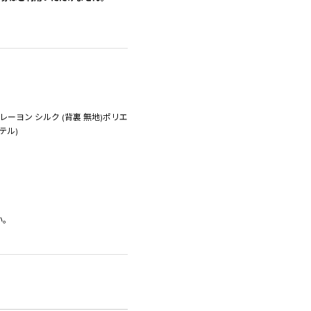
レーヨン シルク (背裏 無地)ポリエ
テル)
い。