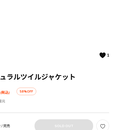
1
チュラルツイルジャケット
58%OFF
(税込)
還元
 /
完売
SOLD OUT