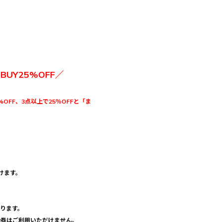
3BUY25%OFF／
%OFF、3点以上で25％OFFと「ま
けます。
おります。
優待券はご利用いただけません。