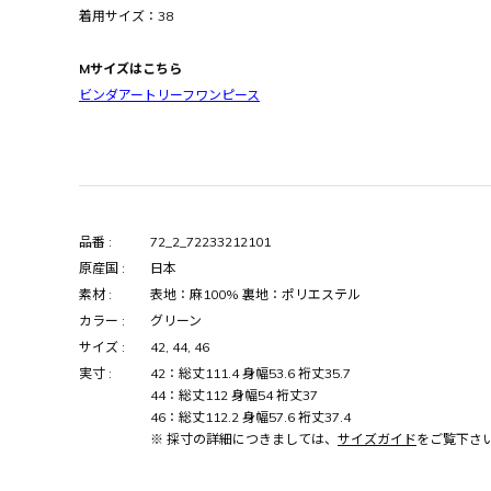
着用サイズ：38
Mサイズはこちら
ビンダアートリーフワンピース
品番 :
72_2_72233212101
原産国 :
日本
素材 :
表地：麻100% 裏地：ポリエステル
カラー :
グリーン
サイズ :
42, 44, 46
実寸 :
42：総丈111.4 身幅53.6 裄丈35.7
44：総丈112 身幅54 裄丈37
46：総丈112.2 身幅57.6 裄丈37.4
※ 採寸の詳細につきましては、
サイズガイド
をご覧下さ