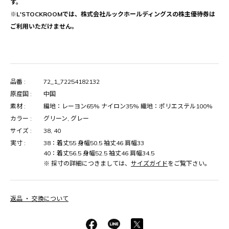
す。
※L'STOCKROOMでは、株式会社ルックホールディングスの株主優待券は
ご利用いただけません。
品番 :
72_1_72254182132
原産国 :
中国
素材 :
編地：レーヨン65% ナイロン35% 織地：ポリエステル100%
カラー :
グリーン, グレー
サイズ :
38, 40
実寸 :
38：着丈55 身幅50.5 袖丈46 肩幅33
40：着丈56.5 身幅52.5 袖丈46 肩幅34.5
※ 採寸の詳細につきましては、
サイズガイド
をご覧下さい。
返品 ・ 交換について