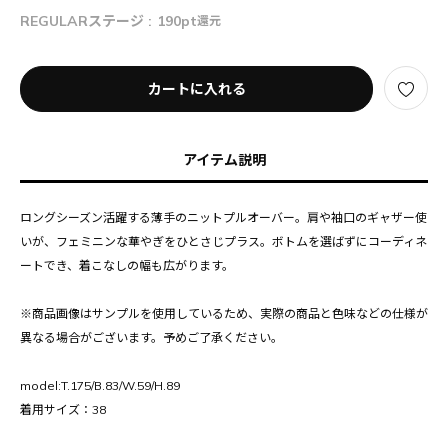
REGULARステージ :
190pt
還元
カートに入れる
アイテム説明
ロングシーズン活躍する薄手のニットプルオーバー。肩や袖口のギャザー使
いが、フェミニンな華やぎをひとさじプラス。ボトムを選ばずにコーディネ
ートでき、着こなしの幅も広がります。
※商品画像はサンプルを使用しているため、実際の商品と色味などの仕様が
異なる場合がございます。予めご了承ください。
model:T.175/B.83/W.59/H.89
着用サイズ：38