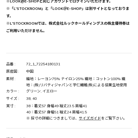
※LOOK@E-SHOPと同じアカウントでログインいただけます。
※「L'STOCKROOM」と「LOOK＠E-SHOP」は別サイトとなっておりま
す。
※L'STOCKROOMでは、株式会社ルックホールディングスの株主優待券は
ご利用いただけません。
品番 :
72_1_72254180131
原産国 :
中国
素材 :
編地：レーヨン75% ナイロン25% 織地：コットン100% 織
地：(株)リバティジャパンと宇仁繊維(株)による協業生地使用
カラー :
グリーン, イエロー
サイズ :
38, 40
実寸 :
38：着丈57 身幅49 袖丈23.5 肩幅41
40：着丈57 身幅51 袖丈24 肩幅41.5
※ 採寸の詳細につきましては、
サイズガイド
をご覧下さい。