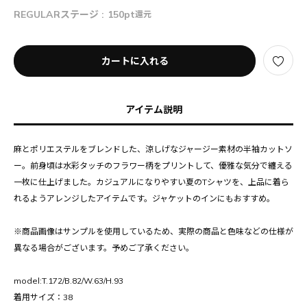
REGULARステージ :
150pt
還元
カートに入れる
アイテム説明
麻とポリエステルをブレンドした、涼しげなジャージー素材の半袖カットソ
ー。前身頃は水彩タッチのフラワー柄をプリントして、優雅な気分で纏える
一枚に仕上げました。カジュアルになりやすい夏のTシャツを、上品に着ら
れるようアレンジしたアイテムです。ジャケットのインにもおすすめ。
※商品画像はサンプルを使用しているため、実際の商品と色味などの仕様が
異なる場合がございます。予めご了承ください。
model:T.172/B.82/W.63/H.93
着用サイズ：38