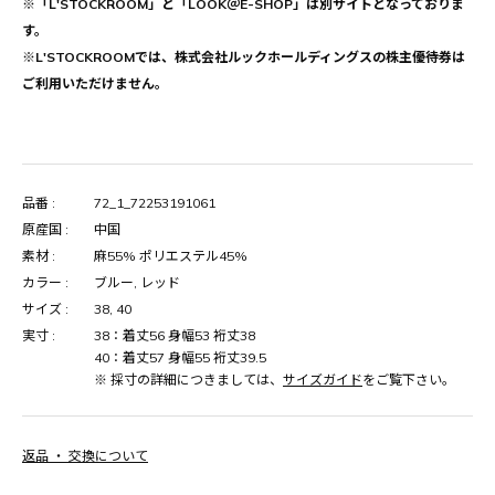
※「L'STOCKROOM」と「LOOK＠E-SHOP」は別サイトとなっておりま
す。
※L'STOCKROOMでは、株式会社ルックホールディングスの株主優待券は
ご利用いただけません。
品番 :
72_1_72253191061
原産国 :
中国
素材 :
麻55% ポリエステル45%
カラー :
ブルー, レッド
サイズ :
38, 40
実寸 :
38：着丈56 身幅53 裄丈38
40：着丈57 身幅55 裄丈39.5
※ 採寸の詳細につきましては、
サイズガイド
をご覧下さい。
返品 ・ 交換について