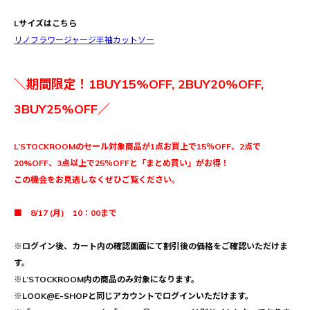
Lサイズはこちら
リノフラワージャージ半袖カットソー
＼期間限定！1BUY15%OFF, 2BUY20%OFF,
3BUY25%OFF／
L’STOCKROOMのセール対象商品が1点お買上で15％OFF、2点で
20%OFF、3点以上で25％OFFと「まとめ買い」がお得！
この機会をお見逃しなくぜひご覧ください。
■ 8/17 (月) 10：00まで
※ログイン後、カート内の確認画面にて割引後の価格をご確認いただけま
す。
※L’STOCKROOM内の商品のみ対象になります。
※LOOK@E-SHOPと同じアカウントでログインいただけます。