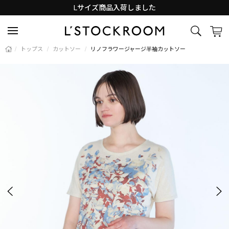
Lサイズ商品入荷しました
新着アイテム続々と入荷中！
/
トップス
/
カットソー
/
リノフラワージャージ半袖カットソー