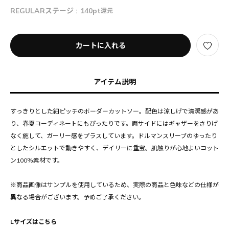
REGULARステージ :
140pt
還元
カートに入れる
アイテム説明
すっきりとした細ピッチのボーダーカットソー。配色は涼しげで清潔感があ
り、春夏コーディネートにもぴったりです。両サイドにはギャザーをさりげ
なく施して、ガーリー感をプラスしています。ドルマンスリーブのゆったり
としたシルエットで動きやすく、デイリーに重宝。肌触りが心地よいコット
ン100％素材です。
※商品画像はサンプルを使用しているため、実際の商品と色味などの仕様が
異なる場合がございます。予めご了承ください。
Lサイズはこちら