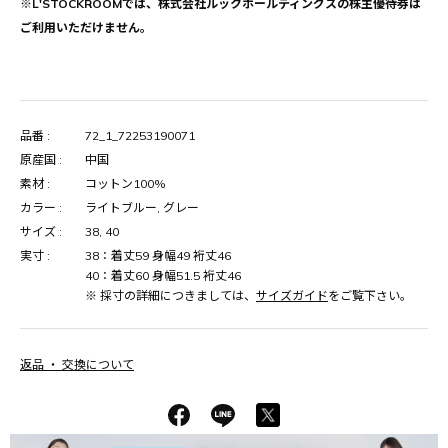
※L'STOCKROOMでは、株式会社ルックホールディングスの株主優待券は
ご利用いただけません。
品番 :
72_1_72253190071
原産国 :
中国
素材 :
コットン100%
カラー :
ライトブルー, グレー
サイズ :
38, 40
実寸 :
38：着丈59 身幅49 裄丈46
40：着丈60 身幅51.5 裄丈46
※ 採寸の詳細につきましては、
サイズガイド
をご覧下さい。
返品 ・ 交換について