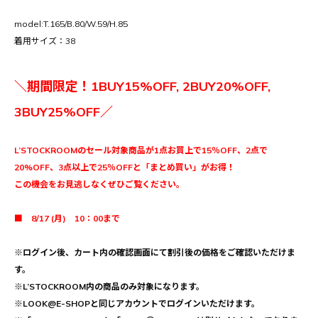
model:T.165/B.80/W.59/H.85
着用サイズ：38
＼期間限定！1BUY15%OFF, 2BUY20%OFF,
3BUY25%OFF／
L’STOCKROOMのセール対象商品が1点お買上で15％OFF、2点で
20%OFF、3点以上で25％OFFと「まとめ買い」がお得！
この機会をお見逃しなくぜひご覧ください。
■ 8/17 (月) 10：00まで
※ログイン後、カート内の確認画面にて割引後の価格をご確認いただけま
す。
※L’STOCKROOM内の商品のみ対象になります。
※LOOK@E-SHOPと同じアカウントでログインいただけます。