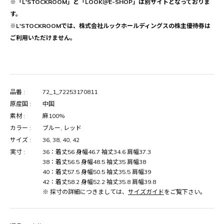
※「L'STOCKROOM」と「LOOK＠E-SHOP」は別サイトとなっておりま
す。
※L'STOCKROOMでは、株式会社ルックホールディングスの株主優待券は
ご利用いただけません。
品番 :
72_1_72253170811
原産国 :
中国
素材 :
麻100%
カラー :
ブルー, レッド
サイズ :
36, 38, 40, 42
実寸 :
36：着丈56 身幅46.7 袖丈34.6 肩幅37.3
38：着丈56.5 身幅48.5 袖丈35 肩幅38
40：着丈57.5 身幅50.5 袖丈35.5 肩幅39
42：着丈58.2 身幅52.2 袖丈35.8 肩幅39.8
※ 採寸の詳細につきましては、
サイズガイド
をご覧下さい。