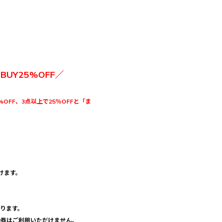
3BUY25%OFF／
%OFF、3点以上で25％OFFと「ま
けます。
おります。
優待券はご利用いただけません。