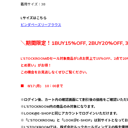
着用サイズ：38
Lサイズはこちら
ビンダペーズリーブラウス
＼期間限定！1BUY15%OFF, 2BUY20%OFF, 
L’STOCKROOMのセール対象商品が1点お買上で15％OFF、2点で20
とめ買い」がお得！
この機会をお見逃しなくぜひご覧ください。
■ 8/17 (月) 10：00まで
※ログイン後、カート内の確認画面にて割引後の価格をご確認いただ
※L’STOCKROOM内の商品のみ対象になります。
※LOOK@E-SHOPと同じアカウントでログインいただけます。
※「L'STOCKROOM」と「LOOK＠E-SHOP」は別サイトとなって
※L'STOCKROOMでは、株式会社ルックホールディングスの株主