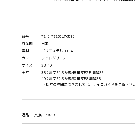
品番 :
72_1_72253170521
原産国 :
日本
素材 :
ポリエステル100%
カラー :
ライトグリーン
サイズ :
38, 40
実寸 :
38：着丈61.5 身幅48 袖丈57.5 肩幅37
40：着丈62.5 身幅50 袖丈58 肩幅38
※ 採寸の詳細につきましては、
サイズガイド
をご覧下さ
返品 ・ 交換について