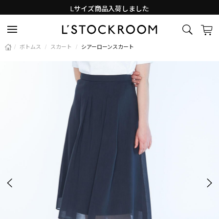
Lサイズ商品入荷しました
新着アイテム続々と入荷中！
/
ボトムス
/
スカート
/
シアーローンスカート