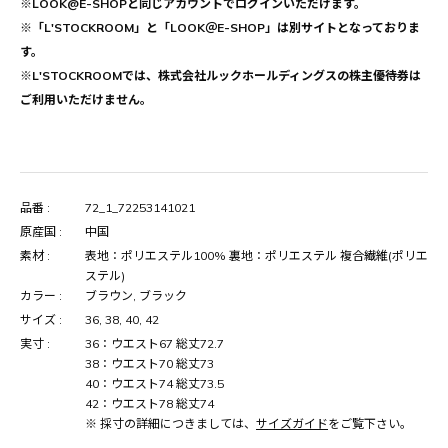
※LOOK@E-SHOPと同じアカウントでログインいただけます。
※「L'STOCKROOM」と「LOOK＠E-SHOP」は別サイトとなっておりま
す。
※L'STOCKROOMでは、株式会社ルックホールディングスの株主優待券は
ご利用いただけません。
品番 :
72_1_72253141021
原産国 :
中国
素材 :
表地：ポリエステル100% 裏地：ポリエステル 複合繊維(ポリエ
ステル)
カラー :
ブラウン, ブラック
サイズ :
36, 38, 40, 42
実寸 :
36：ウエスト67 総丈72.7
38：ウエスト70 総丈73
40：ウエスト74 総丈73.5
42：ウエスト78 総丈74
※ 採寸の詳細につきましては、
サイズガイド
をご覧下さい。