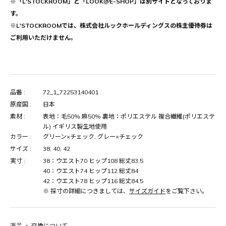
※「L'STOCKROOM」と「LOOK＠E-SHOP」は別サイトとなっておりま
す。
※L'STOCKROOMでは、株式会社ルックホールディングスの株主優待券は
ご利用いただけません。
品番 :
72_1_72253140401
原産国 :
日本
素材 :
表地：毛50% 麻50% 裏地：ポリエステル 複合繊維(ポリエステ
ル) イギリス製生地使用
カラー :
グリーン×チェック, グレー×チェック
サイズ :
38, 40, 42
実寸 :
38：ウエスト70 ヒップ108 総丈83.5
40：ウエスト74 ヒップ112 総丈84
42：ウエスト78 ヒップ116 総丈84.5
※ 採寸の詳細につきましては、
サイズガイド
をご覧下さい。
返品 ・ 交換について