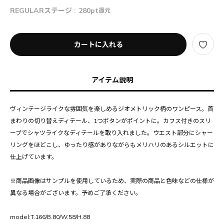
REGULARステージ :
280pt
還元
カートに入れる
アイテム説明
ヴィンテージライクな雰囲気を楽しめるジオメトリック柄のワンピース。首
まわりの切り替えディテール、1つボタンがポイントに。カフス付きのスリ
ーブでシャツライクなディテールを取り入れました。ウエスト部分にシャー
リングをほどこし、ゆったり感がありながらもメリハリのあるシルエットに
仕上げています。
※商品画像はサンプルを使用しているため、実際の商品と色味などの仕様が
異なる場合がございます。予めご了承ください。
model:T.166/B.80/W.58/H.88