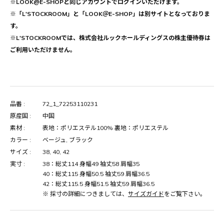
※LOOK@E-SHOPと同じアカウントでログインいただけます。
※「L'STOCKROOM」と「LOOK＠E-SHOP」は別サイトとなっておりま
す。
※L'STOCKROOMでは、株式会社ルックホールディングスの株主優待券は
ご利用いただけません。
品番 :
72_1_72253110231
原産国 :
中国
素材 :
表地：ポリエステル100% 裏地：ポリエステル
カラー :
ベージュ, ブラック
サイズ :
38, 40, 42
実寸 :
38：総丈114 身幅49 袖丈58 肩幅35
40：総丈115 身幅50.5 袖丈59 肩幅36.5
42：総丈115.5 身幅51.5 袖丈59 肩幅36.5
※ 採寸の詳細につきましては、
サイズガイド
をご覧下さい。