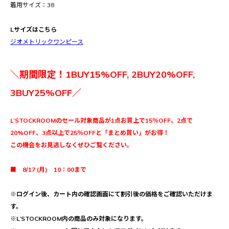
着用サイズ：38
Lサイズはこちら
ジオメトリックワンピース
＼期間限定！1BUY15%OFF, 2BUY20%OFF,
3BUY25%OFF／
L’STOCKROOMのセール対象商品が1点お買上で15％OFF、2点で
20%OFF、3点以上で25％OFFと「まとめ買い」がお得！
この機会をお見逃しなくぜひご覧ください。
■ 8/17 (月) 10：00まで
※ログイン後、カート内の確認画面にて割引後の価格をご確認いただけま
す。
※L’STOCKROOM内の商品のみ対象になります。