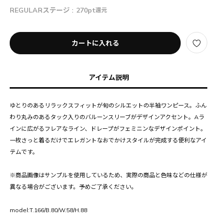
REGULARステージ :
270pt
還元
カートに入れる
アイテム説明
ゆとりのあるリラックスフィットが旬のシルエットの半袖ワンピース。ふん
わり丸みのあるタック入りのバルーンスリーブがデザインアクセント。Aラ
インに広がるフレアなライン、ドレープがフェミニンなデザインポイント。
一枚さっと着るだけでエレガントなおでかけスタイルが完成する便利なアイ
テムです。
※商品画像はサンプルを使用しているため、実際の商品と色味などの仕様が
異なる場合がございます。予めご了承ください。
model:T.166/B.80/W.58/H.88