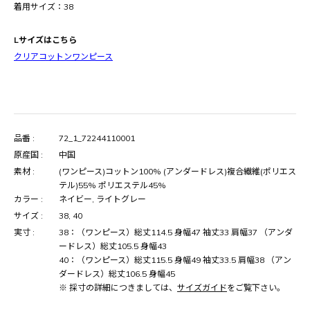
着用サイズ：38
Lサイズはこちら
クリアコットンワンピース
品番 :
72_1_72244110001
原産国 :
中国
素材 :
(ワンピース)コットン100% (アンダードレス)複合繊維(ポリエス
テル)55% ポリエステル45%
カラー :
ネイビー, ライトグレー
サイズ :
38, 40
実寸 :
38：（ワンピース）総丈114.5 身幅47 袖丈33 肩幅37 （アンダ
ードレス）総丈105.5 身幅43
40：（ワンピース）総丈115.5 身幅49 袖丈33.5 肩幅38 （アン
ダードレス）総丈106.5 身幅45
※ 採寸の詳細につきましては、
サイズガイド
をご覧下さい。