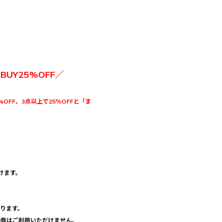
3BUY25%OFF／
%OFF、3点以上で25％OFFと「ま
けます。
おります。
優待券はご利用いただけません。