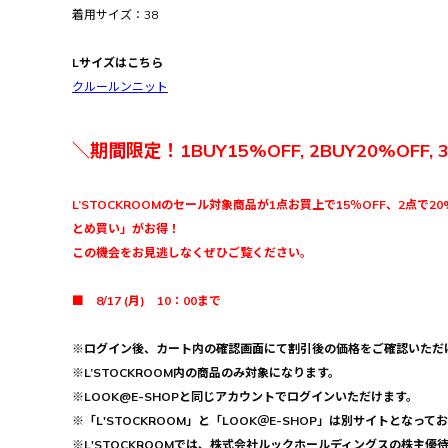
着用サイズ：38
Lサイズはこちら
クルールンニット
＼期間限定！1BUY15%OFF, 2BUY20%OFF, 
L’STOCKROOMのセール対象商品が1点お買上で15％OFF、2点で20
とめ買い」がお得！
この機会をお見逃しなくぜひご覧ください。
■ 8/17 (月) 10：00まで
※ログイン後、カート内の確認画面にて割引後の価格をご確認いただ
※L’STOCKROOM内の商品のみ対象になります。
※LOOK@E-SHOPと同じアカウントでログインいただけます。
※「L'STOCKROOM」と「LOOK＠E-SHOP」は別サイトとなって
※L'STOCKROOMでは、株式会社ルックホールディングスの株主