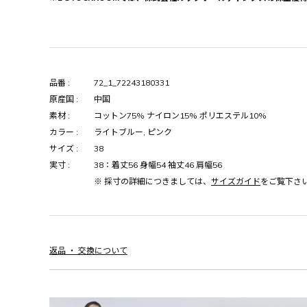
品番 :
72_1_72243180331
原産国 :
中国
素材 :
コットン75% ナイロン15% ポリエステル10%
カラー :
ライトブルー, ピンク
サイズ :
38
実寸 :
38：着丈56 身幅54 袖丈46 肩幅56
※ 採寸の詳細につきましては、
サイズガイド
をご覧下さ
返品 ・ 交換について