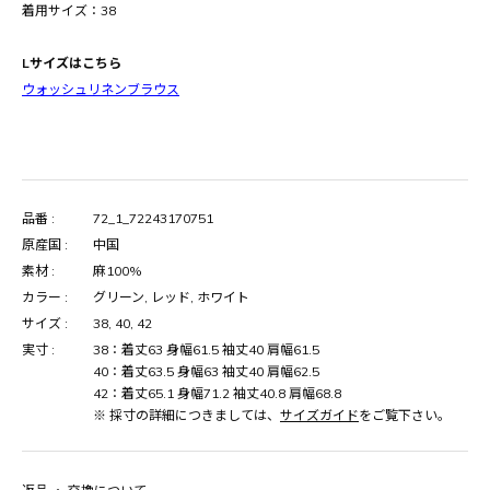
着用サイズ：38
Lサイズはこちら
ウォッシュリネンブラウス
品番 :
72_1_72243170751
原産国 :
中国
素材 :
麻100%
カラー :
グリーン, レッド, ホワイト
サイズ :
38, 40, 42
実寸 :
38：着丈63 身幅61.5 袖丈40 肩幅61.5
40：着丈63.5 身幅63 袖丈40 肩幅62.5
42：着丈65.1 身幅71.2 袖丈40.8 肩幅68.8
※ 採寸の詳細につきましては、
サイズガイド
をご覧下さい。