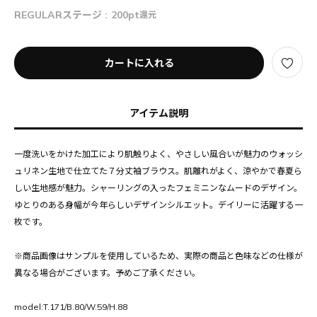
REGULARステージ :
200pt
還元
カートに入れる
アイテム説明
一度洗いをかけた加工により肌触りよく、やさしい風合いが魅力のウォッシ
ュリネン生地で仕立てた７分丈袖ブラウス。肌離れがよく、涼やかで春夏ら
しい生地感が魅力。シャーリングの入ったフェミニンなムードのデザイン。
ゆとりのある身幅が今年らしいデザインシルエット。デイリーに活躍する一
枚です。
※商品画像はサンプルを使用しているため、実際の商品と色味などの仕様が
異なる場合がございます。予めご了承ください。
model:T.171/B.80/W.59/H.88