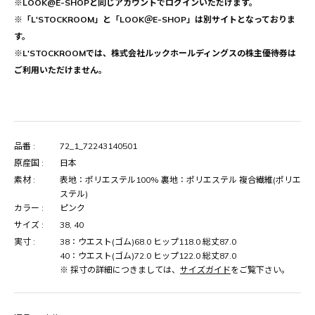
※LOOK@E-SHOPと同じアカウントでログインいただけます。
※「L'STOCKROOM」と「LOOK＠E-SHOP」は別サイトとなっておりま
す。
※L'STOCKROOMでは、株式会社ルックホールディングスの株主優待券は
ご利用いただけません。
品番 :
72_1_72243140501
原産国 :
日本
素材 :
表地：ポリエステル100% 裏地：ポリエステル 複合繊維(ポリエ
ステル)
カラー :
ピンク
サイズ :
38, 40
実寸 :
38：ウエスト(ゴム)68.0 ヒップ118.0 総丈87.0
40：ウエスト(ゴム)72.0 ヒップ122.0 総丈87.0
※ 採寸の詳細につきましては、
サイズガイド
をご覧下さい。