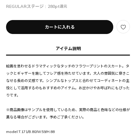
REGULARステージ :
280pt
還元
カートに入れる
アイテム説明
絵画を思わせるドラマティックなタッチのフラワープリントのスカート。タ
ックとギャザーを施してフレア感を持たせています。大人の雰囲気に穿きこ
なせる長めの丈感です。シンプルなトップスと合わせてコーディネートの主
役として活用するのもおすすめのアイテム。お出かけやお呼ばれにもぴった
りです。
※商品画像はサンプルを使用しているため、実際の商品と色味などの仕様が
異なる場合がございます。予めご了承ください。
model:T.171/B.80/W.59/H.88