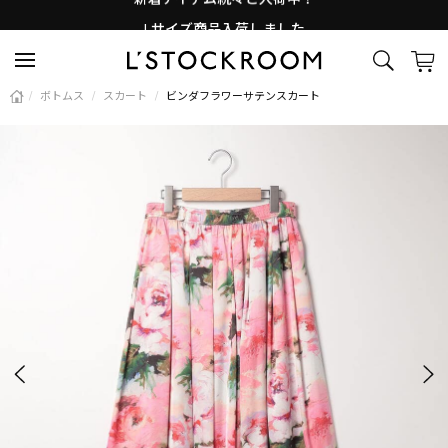
Lサイズ商品入荷しました
新着アイテム続々と入荷中！
/
ボトムス
/
スカート
/
ビンダフラワーサテンスカート