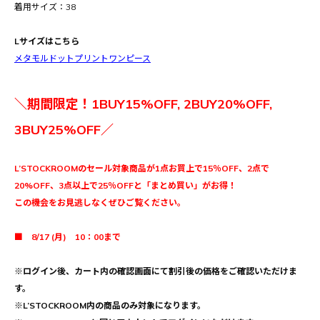
着用サイズ：38
Lサイズはこちら
メタモルドットプリントワンピース
＼期間限定！1BUY15%OFF, 2BUY20%OFF,
3BUY25%OFF／
L’STOCKROOMのセール対象商品が1点お買上で15％OFF、2点で
20%OFF、3点以上で25％OFFと「まとめ買い」がお得！
この機会をお見逃しなくぜひご覧ください。
■ 8/17 (月) 10：00まで
※ログイン後、カート内の確認画面にて割引後の価格をご確認いただけま
す。
※L’STOCKROOM内の商品のみ対象になります。