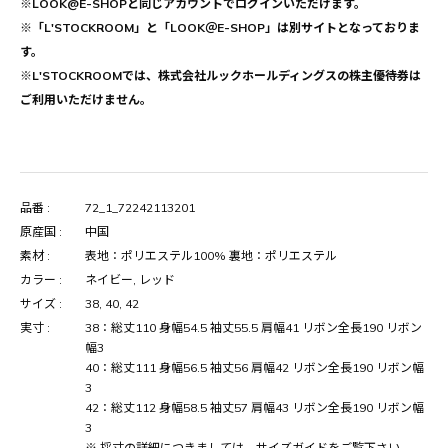
※LOOK@E-SHOPと同じアカウントでログインいただけます。
※「L'STOCKROOM」と「LOOK＠E-SHOP」は別サイトとなっておりま
す。
※L'STOCKROOMでは、株式会社ルックホールディングスの株主優待券は
ご利用いただけません。
品番 :
72_1_72242113201
原産国 :
中国
素材 :
表地：ポリエステル100% 裏地：ポリエステル
カラー :
ネイビー, レッド
サイズ :
38, 40, 42
実寸 :
38：総丈110 身幅54.5 袖丈55.5 肩幅41 リボン全長190 リボン
幅3
40：総丈111 身幅56.5 袖丈56 肩幅42 リボン全長190 リボン幅
3
42：総丈112 身幅58.5 袖丈57 肩幅43 リボン全長190 リボン幅
3
※ 採寸の詳細につきましては、
サイズガイド
をご覧下さい。