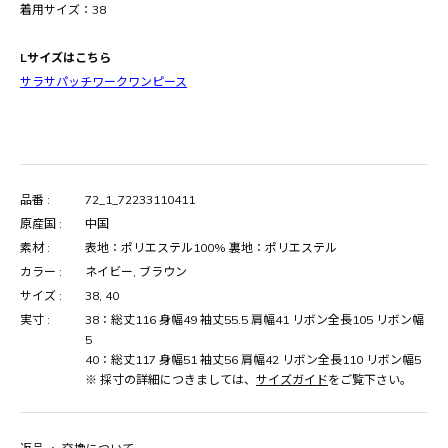
着用サイズ：38
Lサイズはこちら
サラサパッチワークワンピース
品番 :
72_1_72233110411
原産国 :
中国
素材 :
表地：ポリエステル100% 裏地：ポリエステル
カラー :
ネイビー, ブラウン
サイズ :
38, 40
実寸 :
38：総丈116 身幅49 袖丈55.5 肩幅41 リボン全長105 リボン幅
5
40：総丈117 身幅51 袖丈56 肩幅42 リボン全長110 リボン幅5
※ 採寸の詳細につきましては、
サイズガイド
をご覧下さい。