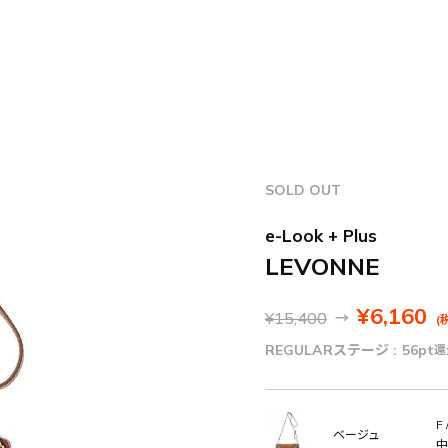
SOLD OUT
e-Look + Plus
LEVONNE
¥6,160
¥15,400
→
(
REGULARステージ :
56pt
還
F 
ベージュ
中