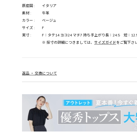
原産国 :
イタリア
素材 :
牛革
カラー :
ベージュ
サイズ :
F
実寸 :
F：タテ14 ヨコ24 マチ7 持ち手上がり長：24.5 短：12
※ 採寸の詳細につきましては、
サイズガイド
をご覧下さ
返品 ・ 交換について