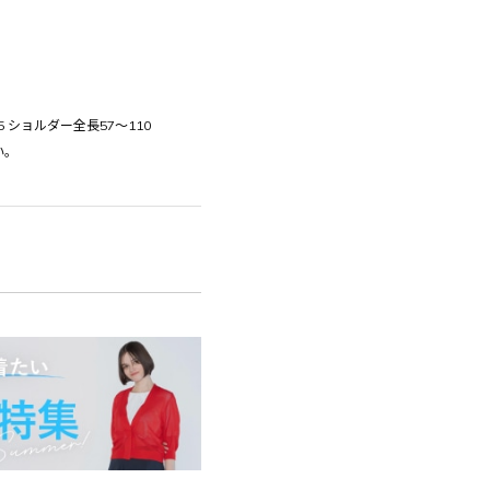
.5 ショルダー全長57～110
い。