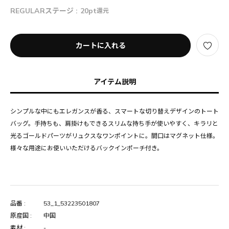
REGULARステージ :
20pt
還元
カートに入れる
アイテム説明
シンプルな中にもエレガンスが香る、スマートな切り替えデザインのトート
バッグ。手持ちも、肩掛けもできるスリムな持ち手が使いやすく、キラリと
光るゴールドパーツがリュクスなワンポイントに。間口はマグネット仕様。
様々な用途にお使いいただけるバックインポーチ付き。
品番 :
53_1_53223501807
原産国 :
中国
素材 :
-