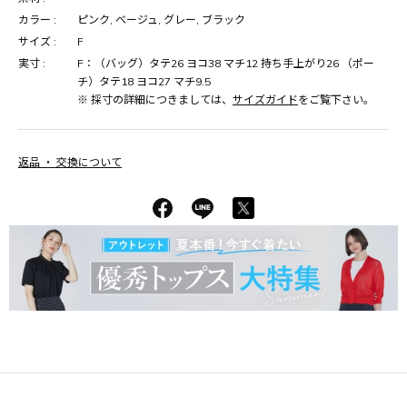
カラー :
ピンク, ベージュ, グレー, ブラック
サイズ :
F
実寸 :
F：（バッグ）タテ26 ヨコ38 マチ12 持ち手上がり26 （ポー
チ）タテ18 ヨコ27 マチ9.5
※ 採寸の詳細につきましては、
サイズガイド
をご覧下さい。
返品 ・ 交換について