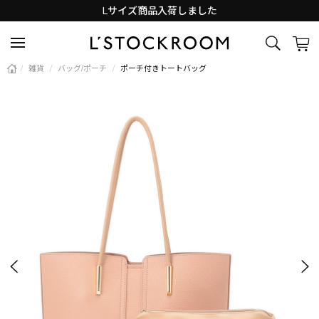
Lサイズ商品入荷しました
新着アイテム続々と入荷中！
/
雑貨
/
バッグ/ポーチ
/
ポーチ付きトートバッグ