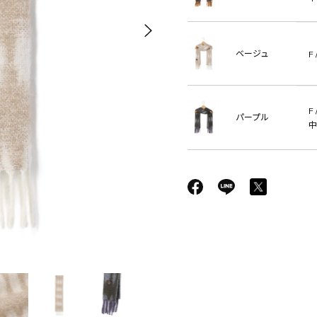
ベージュ
F 
F 
パープル
中