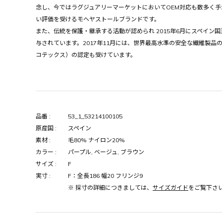
念し、今ではラグジュアリーマーケットにおいてOEM対応も数多く
い評価を受けるモヘヤストールブランドです。
また、伝統を保護・継承する活動が認められ 2015年6月にスペイン国
与されています。2017年11月には、世界最高水準の安全な繊維製品の指
コテックス）の認定も受けています。
品番 :
53_1_53214100105
原産国 :
スペイン
素材 :
毛80% ナイロン20%
カラー :
パープル, ベージュ, ブラウン
サイズ :
F
実寸 :
F：全長186 幅20 フリンジ9
※ 採寸の詳細につきましては、
サイズガイド
をご覧下さ