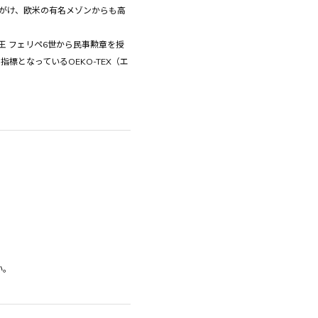
手がけ、欧米の有名メゾンからも高
王 フェリペ6世から民事勲章を授
標となっているOEKO-TEX（エ
い。