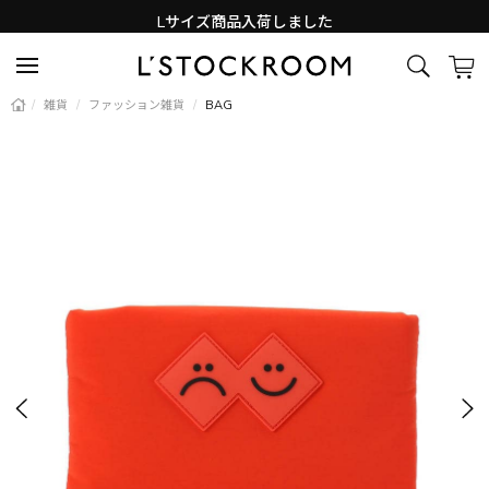
Lサイズ商品入荷しました
新着アイテム続々と入荷中！
/
雑貨
/
ファッション雑貨
/
BAG