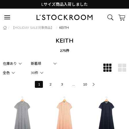
Lサイズ商品入荷しました
新着アイテム続々と入荷中！
/
【HOLIDAY SALE対象商品】
/
KEITH
KEITH
275件
1
2
3
...
10