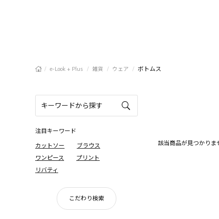
/
/
/
/
ボトムス
e-Look + Plus
雑貨
ウェア
注目キーワード
該当商品が見つかりま
カットソー
ブラウス
ワンピース
プリント
リバティ
こだわり検索