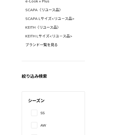
e-Look + Plus
SCAPA〈リユース品〉
SCAPA Lサイズ<リユ－ス品>
KEITH〈リユース品〉
KEITH Lサイズ<リユ－ス品>
ブランド一覧を見る
絞り込み検索
シーズン
SS
AW