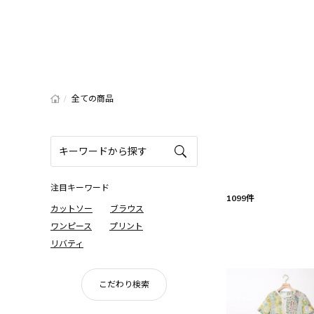
/
全ての商品
注目キーワード
1099件
カットソー
ブラウス
ワンピース
プリント
リバティ
こだわり検索