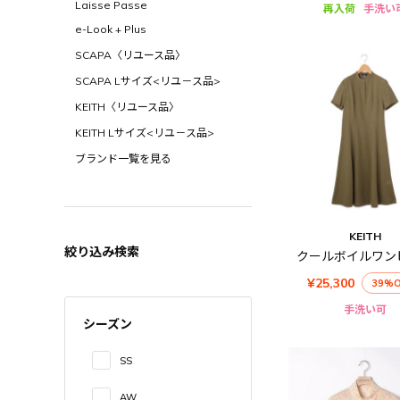
Laisse Passe
再入荷
手洗い
e-Look + Plus
SCAPA〈リユース品〉
SCAPA Lサイズ<リユ－ス品>
KEITH〈リユース品〉
KEITH Lサイズ<リユ－ス品>
ブランド一覧を見る
KEITH
絞り込み検索
クールボイルワン
¥25,300
39%O
手洗い可
シーズン
SS
AW