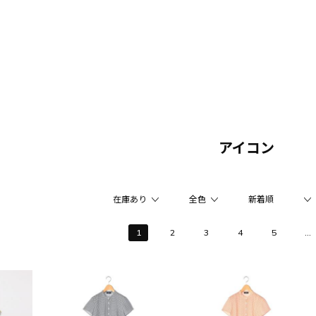
アイコン
1
2
3
4
5
...