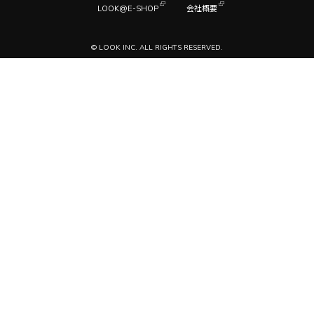
LOOK@E-SHOP
会社概要
© LOOK INC. ALL RIGHTS RESERVED.